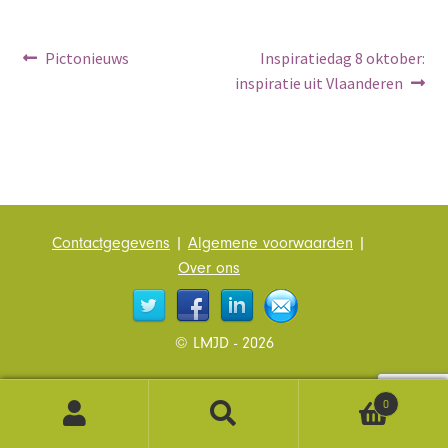
De Methodiek
Bericht
Vorig
Volgend
Pictonieuws
Inspiratiedag 8 oktober:
Leesbegeleiders
bericht:
bericht:
inspiratie uit Vlaanderen
navigatie
Scholing
Vragen
Nieuws
Contactgegevens
|
Algemene voorwaarden
|
Over ons
Contact
© LMJD - 2026
0
Zoeken
Zoeken
naar: